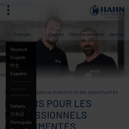
Aller au contenu
menu
Que
cherchez-
Français
Contact
Téléchargements
Service
vous
?
Deutsch
English
中文
Español
Traduction
Votre entrée dans la diversité et les opportunités
automatique:
EMPLOIS POUR LES
Français
Italiano
PROFESSIONNELS
日本語
Português
EXPÉRIMENTÉS