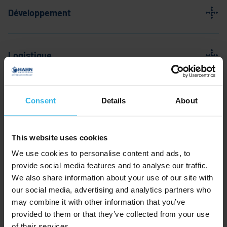
Développement
Logistique
Montage
Consent
Details
About
This website uses cookies
Fabrication CNC
We use cookies to personalise content and ads, to
provide social media features and to analyse our traffic.
We also share information about your use of our site with
Nos postes vacants
our social media, advertising and analytics partners who
may combine it with other information that you’ve
provided to them or that they’ve collected from your use
Si vous avez aimé notre aperçu, consultez nos
of their services.