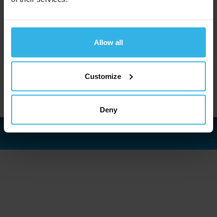
offres d'emploi actuelles et rejoignez notre
équipe engagée !
Allow all
Postuler maintenant
Suivez-nous sur LinkedIn
Customize
Deny
Entreprise
Secteurs et applications