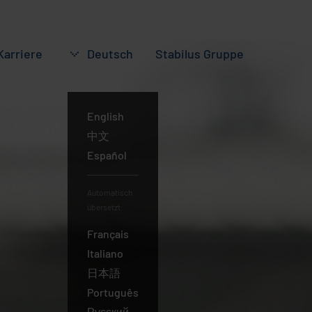
Karriere
Deutsch
Stabilus
Gruppe
Deutsch
English
中文
Español
Automatisch
übersetzt:
Français
Italiano
日本語
Português
Русский