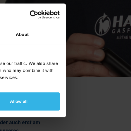
About
se our traffic. We also share
ers who may combine it with
 services.
Allow all
mfeld, das Ihre
oder auch erst am
 unseres