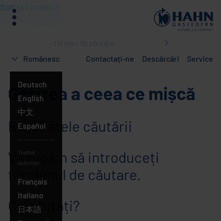
Salt la conținut
meniu
Ce
căutați?
Românesc
Contactați-ne
Descărcări
Service
Deutsch
Găsirea a ceea ce mișcă
English
中文
Rezultatele căutării
Español
Vă rugăm să introduceți
Tradus
automat:
termenul de căutare.
Français
Italiano
Ce căutați?
日本語