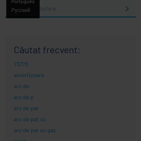
Português
termen
Русский
de
Românesc
căutare
Căutat frecvent:
73773
amortizoare
arc de
arc de p
arc de pat
arc de pat cu
arc de pat cu gaz