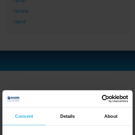
ramp
rampa
rapid
Compania
Industrii și aplicații
Consent
Details
About
Produse