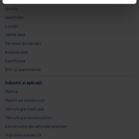
Istoric
Identitate
Locații
HAHN Vest
Partener de vânzări
Ateliere web
Certificare
Știri și evenimente
Industrii și aplicații
Marină
Mașini de construcții
Tehnologie medicală
Tehnologia construcțiilor
Construcția de vehicule speciale
Inginerie mecanică