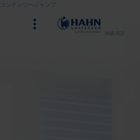
コンテンツへジャンプ
メ
ニ
何
ュ
を
ー
お
探
し
で
す
か？