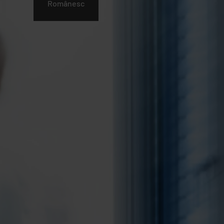
語
Românesc