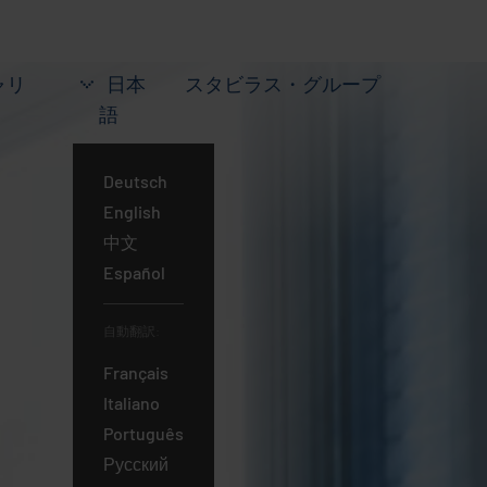
ャリ
日本
スタビラス・グループ
語
Deutsch
English
中文
Español
自動翻訳:
Français
Italiano
日
Português
本
Русский