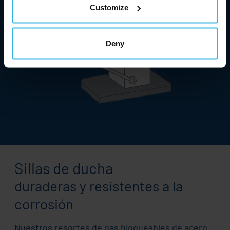
Customize
Deny
Sillas de ducha
duraderas y resistentes a la
corrosión
Nuestros resortes de gas bloqueables de acero