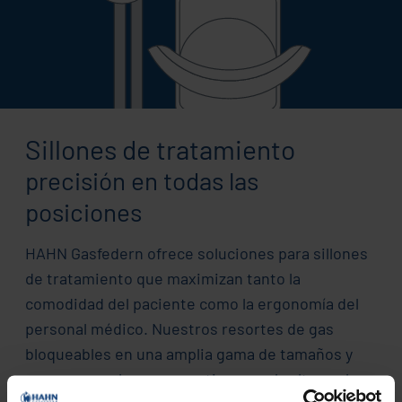
Sillones de tratamiento
precisión en todas las
posiciones
HAHN Gasfedern ofrece soluciones para sillones
de tratamiento que maximizan tanto la
comodidad del paciente como la ergonomía del
personal médico. Nuestros resortes de gas
bloqueables en una amplia gama de tamaños y
con carreras largas garantizan que la altura y la