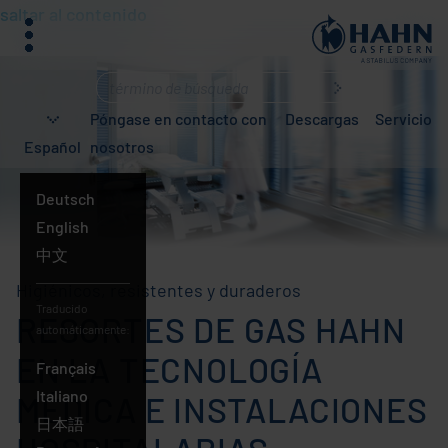
saltar al contenido
menú
¿Qué
busca?
Póngase en contacto con
Descargas
Servicio
Español
nosotros
Deutsch
English
中文
Español
Higiénicos, resistentes y duraderos
Traducido
RESORTES DE GAS HAHN
automáticamente:
EN LA TECNOLOGÍA
Français
Italiano
MÉDICA E INSTALACIONES
日本語