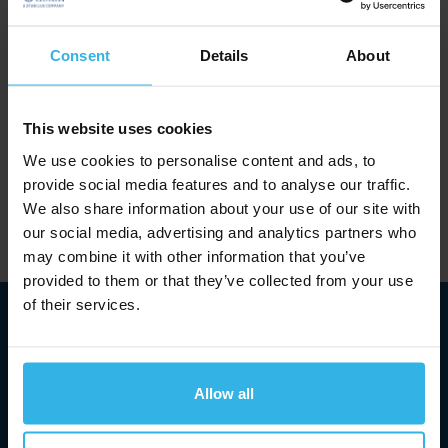
inclinación de los sillones puedan ajustarse con
seguridad. Esto crea la base para un
Consent
Details
About
posicionamiento preciso y hace que el
tratamiento sea lo más cómodo posible para los
pacientes.
This website uses cookies
We use cookies to personalise content and ads, to
Nuestros productos
provide social media features and to analyse our traffic.
We also share information about your use of our site with
our social media, advertising and analytics partners who
may combine it with other information that you’ve
provided to them or that they’ve collected from your use
of their services.
Allow all