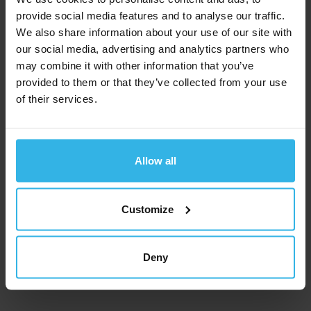
Pflichtfeld
provide social media features and to analyse our traffic.
E
We also share information about your use of our site with
メ
our social media, advertising and analytics partners who
ー
may combine it with other information that you’ve
ル
provided to them or that they’ve collected from your use
of their services.
ア
当社は、当社のプライバシーポリシーに従ってお客
ド
様のデータを処理することにご留意ください。
レ
私は、これらの情報に留意し、私のデータの保
Pflichtfeld
ス
Allow all
*
存に同意します。
*
Pflichtfeld
Customize
Deny
お問い合わせを送信する