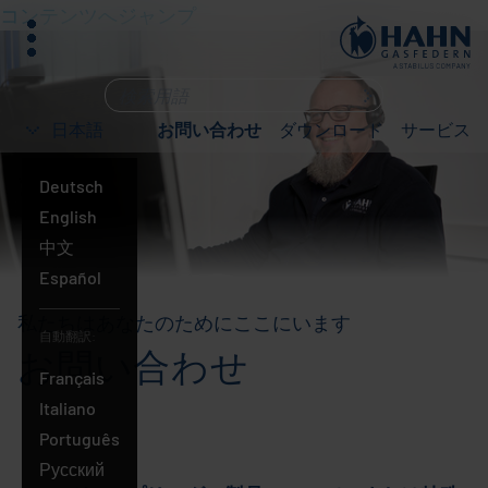
コンテンツへジャンプ
メ
ニ
ュ
何
ー
を
日本語
お問い合わせ
ダウンロード
サービス
お
探
Deutsch
し
English
で
中文
す
Español
か？
私たちはあなたのためにここにいます
自動翻訳:
お問い合わせ
Français
Italiano
日
Português
本
Русский