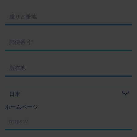
ジ
通
り
と
番
郵
地
便
*
番
Pflichtfeld
号
所
*
在
Pflichtfeld
地
*
Pflichtfeld
ホームページ