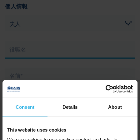
個人情報
挨
拶
*
Pflichtfeld
役
職
名
名
前
*
Pflichtfeld
苗
字
Consent
Details
About
*
Pflichtfeld
電
This website uses cookies
話
We use cookies to personalise content and ads, to
*