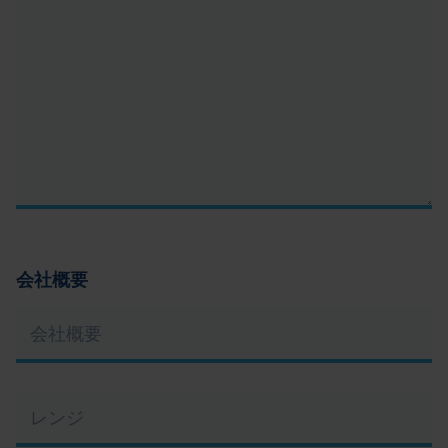
う
な
ご
用
件
で
し
ょ
う
か？
会社概要
*
Pflichtfeld
会
社
概
要
レ
ン