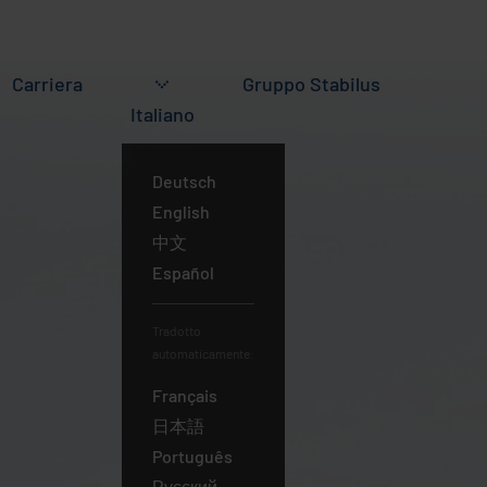
Carriera
Gruppo
Stabilus
Italiano
Deutsch
English
中文
Español
Tradotto
automaticamente:
Français
Italiano
日本語
Português
Русский