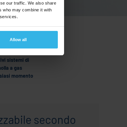
se our traffic. We also share
ers who may combine it with
 services.
Allow all
, i sedili dei
ivi sistemi di
molla a gas
alsiasi momento
zzabile secondo