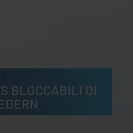
e
S BLOCCABILI DI
EDERN