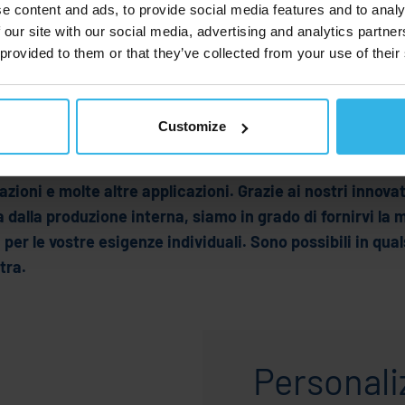
e content and ads, to provide social media features and to analy
 our site with our social media, advertising and analytics partn
 provided to them or that they’ve collected from your use of their
ili
Customize
loccabili offre versatilità e precisione per i vostri mobili
cazioni e molte altre applicazioni. Grazie ai nostri innovat
ta dalla produzione interna, siamo in grado di fornirvi la 
per le vostre esigenze individuali. Sono possibili in qu
tra.
Personali