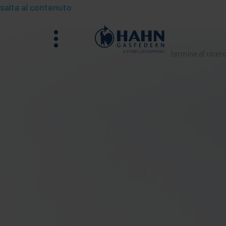
salta al contenuto
menu
Cosa
state
cercando?