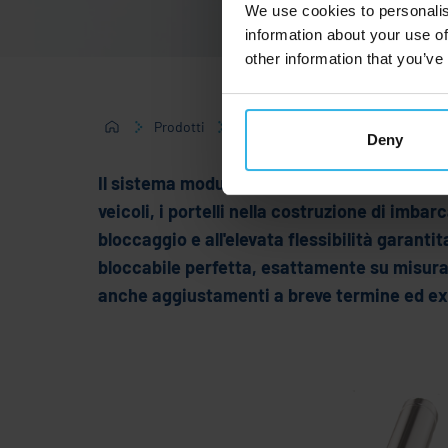
We use cookies to personalis
information about your use of
other information that you’ve
Prodotti
Molle a gas
Molle a gas bloccab
Deny
Il sistema modulare delle nostre molle a gas b
veicoli, i portelli nella costruzione di imbar
bloccaggio e all'elevata flessibilità garanti
bloccabile perfetta, esattamente su misura 
anche aggiustamenti a breve termine ed ex