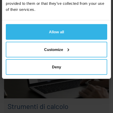
per personalizzare e massimizzare le prestazioni
provided to them or that they’ve collected from your use
of their services.
delle vostre molle a gas.
Per saperne di più
Allow all
Customize
Deny
Strumenti di calcolo