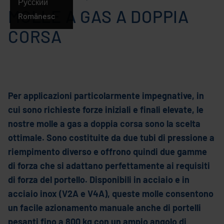
Русский
MOLLE A GAS A DOPPIA
Românesc
CORSA
Per applicazioni particolarmente impegnative, in
cui sono richieste forze iniziali e finali elevate, le
nostre molle a gas a doppia corsa sono la scelta
ottimale. Sono costituite da due tubi di pressione a
riempimento diverso e offrono quindi due gamme
di forza che si adattano perfettamente ai requisiti
di forza del portello. Disponibili in acciaio e in
acciaio inox (V2A e V4A), queste molle consentono
un facile azionamento manuale anche di portelli
pesanti fino a 800 kg con un ampio angolo di