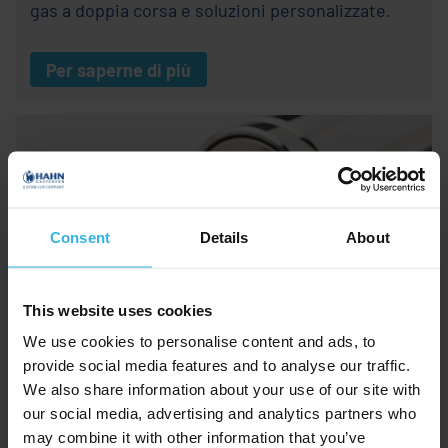
gas a doppia corsa e soluzioni personalizzate.
Per saperne di più
Consent
Details
About
This website uses cookies
We use cookies to personalise content and ads, to
provide social media features and to analyse our traffic.
Extra
We also share information about your use of our site with
our social media, advertising and analytics partners who
Scoprite gli extra per le molle a gas HAHN, ideali
may combine it with other information that you’ve