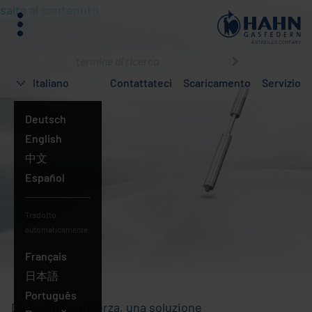
salta al contenuto
menu
Cosa
state
Italiano
Contattateci
Scaricamento
Servizio
cercando?
Deutsch
English
中文
Español
Tradotto
automaticamente:
Français
Italiano
日本語
Português
Due gamme di forza, una soluzione