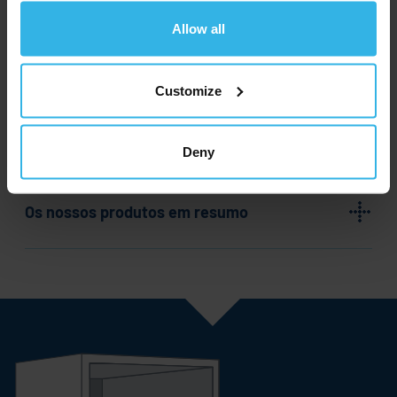
devem ser guardados em segurança e estar
facilmente acessíveis. As molas a gás HAHN
Allow all
permitem-lhe abrir os painéis dos
compartimentos de arrumação com segurança e
Customize
facilidade. As nossas mini molas a gás são
perfeitas para painéis leves, seja em consolas
centrais, suportes de monitores ou joysticks.
Deny
Os nossos produtos em resumo