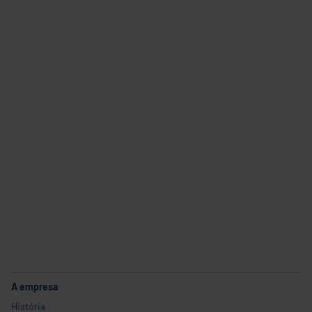
Carreira
A empresa
Indústrias e aplicações
Produtos
Serviço
Carreira
A empresa
História