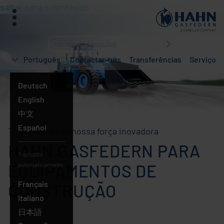
saltar para o conteúdo
menu
O
que
Português
Contactar-nos
Transferências
Serviço
está
a
Deutsch
procurar?
English
中文
Español
Tirar partido da nossa força inovadora
HAHN GASFEDERN PARA
Traduzido
EQUIPAMENTOS DE
automaticamente:
Français
CONSTRUÇÃO
Italiano
日本語