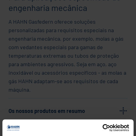
engenharia mecânica
A HAHN Gasfedern oferece soluções
personalizadas para requisitos especiais na
engenharia mecânica, por exemplo, molas a gás
com vedantes especiais para gamas de
temperaturas extremas ou tubos de proteção
para ambientes agressivos. Seja em aço, aço
inoxidável ou acessórios específicos - as molas a
gás HAHN adaptam-se aos requisitos de cada
máquina.
Os nossos produtos em resumo