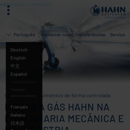
saltar para o conteúdo
menu
O
que
Português
Contactar-nos
Transferências
Serviço
está
a
Deutsch
procurar?
English
中文
Español
Traduzido
Controlar os movimentos de forma controlada
automaticamente:
MOLAS A GÁS HAHN NA
Français
Italiano
ENGENHARIA MECÂNICA E
日本語
NA INDÚSTRIA