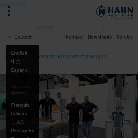
Zum Inhalt
Menü
Was
suchen
Deutsch
Kontakt
Downloads
Service
Sie?
Deutsch
English
Zurück zur Übersicht Pressemitteilungen
中文
Español
Automatisch
übersetzt:
Français
Italiano
日本語
Português