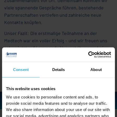
Zusammenarbeit vor Ort. Gemeinsam konnten wir
viele spannende Gespräche führen, bestehende
Partnerschaften vertiefen und zahlreiche neue
Kontakte knüpfen.
Unser Fazit: Die erstmalige Teilnahme an der
Medtech war ein voller Erfolg – und wir freuen uns
schon jetzt auf kommende Veranstaltungen, bei
denen wir erneut zeigen dürfen, wie vielseitig und
innovativ die Lösungen von Hahn Gasfedern sind.
Consent
Details
About
Teilen
This website uses cookies
We use cookies to personalise content and ads, to
provide social media features and to analyse our traffic.
We also share information about your use of our site with
our social media, advertising and analytics partners who