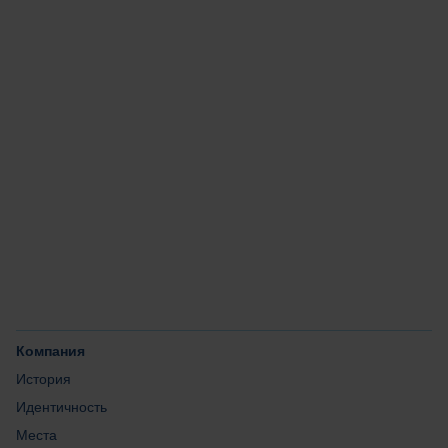
Отрасли и области
применения
Продукция
Сервис
Карьера
Компания
История
Идентичность
Места