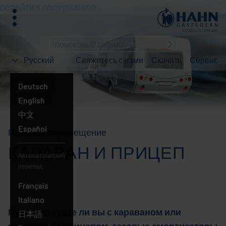
перейти к содержанию
меню
Что
вы
Русский
Свяжитесь с нами
Скачать
Сервис
ищете?
Deutsch
English
中文
Español
Плавное перемещение
КАРАВАН И ПРИЦЕП
Автоматический
перевод:
Français
Italiano
Путешествуете ли вы с караваном или
日本語