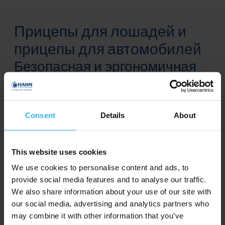
Прицепы для лошадей и
прицепы для автомобилей
Безопасная и эргономичная
погрузка и разгрузка
Газовые пружины HAHN незаменимы в
Consent
Details
About
прицепах для лошадей и легковых прицепов,
обеспечивая легкое и безопасное открывание
и опускание задних дверей и рамп. Они
This website uses cookies
поддерживают медленное опускание створок,
We use cookies to personalise content and ads, to
чтобы лошади могли безопасно и без испуга
provide social media features and to analyse our traffic.
заходить и выходить из прицепа. При закрытии
We also share information about your use of our site with
our social media, advertising and analytics partners who
створок или рампы газовые амортизаторы
may combine it with other information that you’ve
облегчают их подъем и обеспечивают