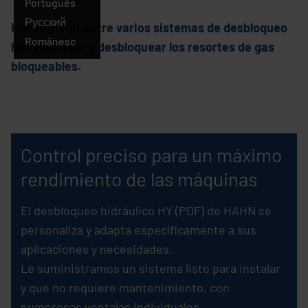
Português
Русский
Puede elegir entre varios sistemas de desbloqueo
Românesc
hidráulico para desbloquear los resortes de gas
bloqueables.
Control preciso para un máximo
rendimiento de las máquinas
El desbloqueo hidráulico HY (PDF) de HAHN se
personaliza y adapta específicamente a sus
aplicaciones y necesidades.
Le suministramos un sistema listo para instalar
y que no requiere mantenimiento, con
numerosas ventajas individuales.