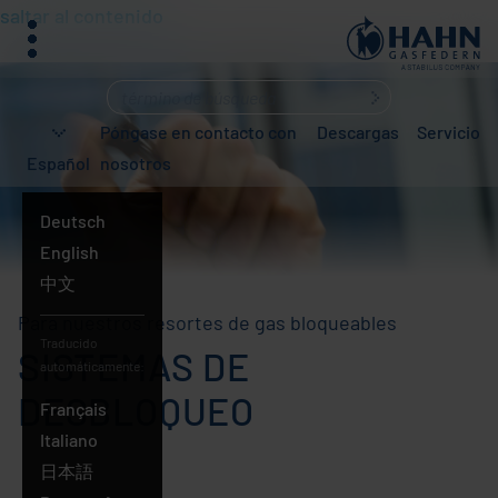
saltar al contenido
menú
¿Qué
busca?
Póngase en contacto con
Descargas
Servicio
Español
nosotros
Deutsch
English
中文
Español
Para nuestros resortes de gas bloqueables
Traducido
SISTEMAS DE
automáticamente:
DESBLOQUEO
Français
Italiano
日本語