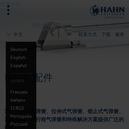
跳至内容
菜
单
您
在
中文
联系方式
下载
服务
寻
找
Deutsch
什
English
么？
中
Español
文
HAHN 配件
自动翻译:
Français
Italiano
日本語
我们为压缩气弹簧、拉伸式气弹簧、锁止式气弹簧、
Português
油阻尼器、双行程气弹簧和特殊解决方案提供广泛的
Русский
配件。