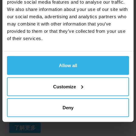
provide social media features and to analyse our traffic.
We also share information about your use of our site with
our social media, advertising and analytics partners who
may combine it with other information that you’ve
provided to them or that they’ve collected from your use
of their services.
Allow all
拉伸式弹簧
Customize
敬请了解 HAHN Gasfedern 的创新拉伸气弹簧。
Deny
非常适合节省空间的应用和实现精确控制。
了解更多